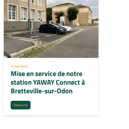
22 août 2025
5 
Mise en service de notre
L
station YAWAY Connect à
Bretteville-sur-Odon
é
Découvrir