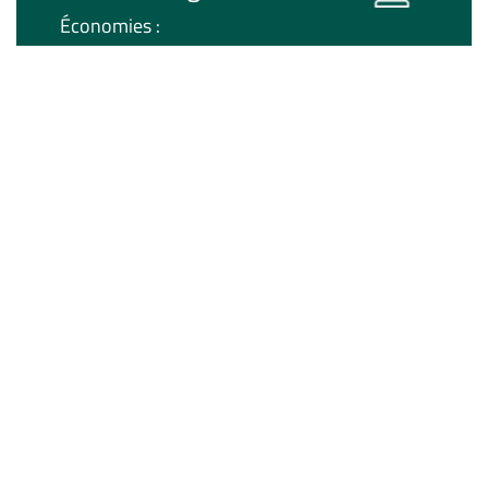
Économies :
~12 € TTC
pour 1 000 km de recharge soit ~2 € TTC /
plein**